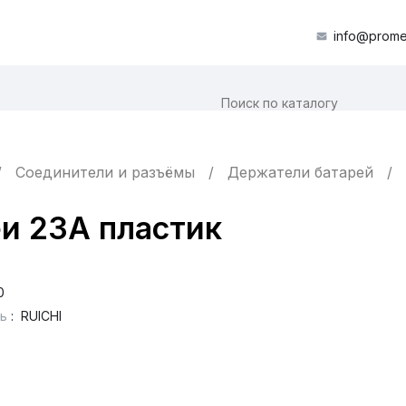
info@prome
Соединители и разъёмы
Держатели батарей
еи 23А пластик
0
ь
:
RUICHI