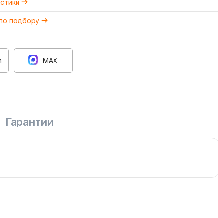
истики
 по подбору
m
MAX
Гарантии