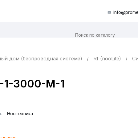
info@prome
ый дом (беспроводная система)
Rf (nooLite)
Си
F-1-3000-М-1
ь
:
Ноотехника
писание