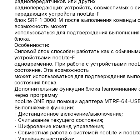
радиопередатчиков или других
радиопередающих устройств, совместимых с сис
передающих устройств nooLite-F,
блок SRF-1-3000-M после выполнения команды о
возможность может
использоваться для подтверждения выполнения
блока.
Особенности:
Силовой блок способен работать как с обычными
устройствами nooLite-F
одновременно. При работе с устройствами nooLi
состояние. Эта возможность
может использоваться для подтверждения выпо
состояния блока.
Дополнительные функуции блока (запоминание с
через программу
nooLite ONE при помощи адаптера MTRF-64-USB
Выполняемые функции:
- Дистанционное включение/выключение;
- Cчитывание текущего состояния;
- Шифрование команд управления;
- Совместная работа с системой nooLite и nooLite
- Удалённая настройка;