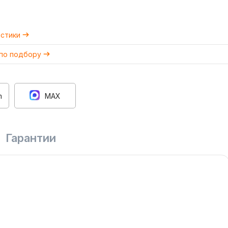
истики
 по подбору
m
MAX
Гарантии