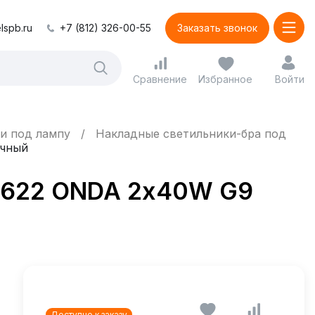
lspb.ru
+7 (812) 326-00-55
Заказать звонок
Сравнение
Избранное
Войти
и под лампу
Накладные светильники-бра под
ачный
741622 ONDA 2х40W G9
Доступно к заказу