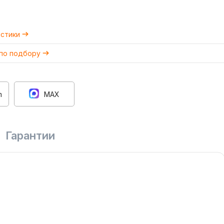
истики
 по подбору
m
MAX
Гарантии