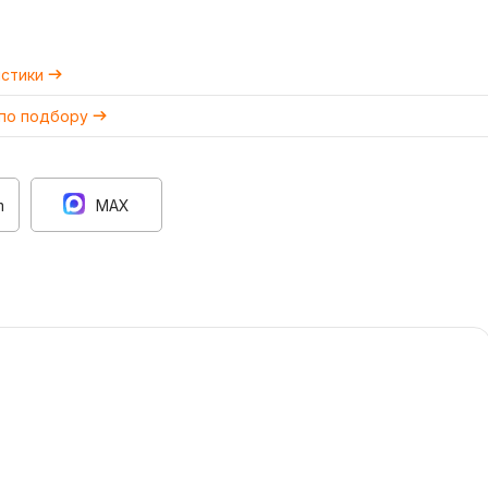
истики
 по подбору
m
MAX