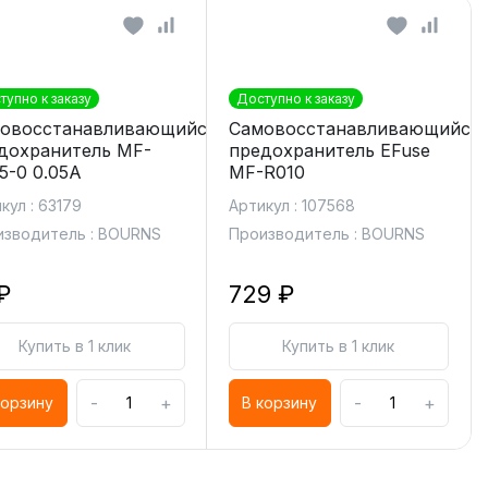
тупно к заказу
Доступно к заказу
овосстанавливающийся
Самовосстанавливающийся
дохранитель MF-
предохранитель EFuse
5-0 0.05A
MF-R010
кул : 63179
Артикул : 107568
изводитель : BOURNS
Производитель : BOURNS
₽
729 ₽
Купить в 1 клик
Купить в 1 клик
-
+
-
+
корзину
В корзину