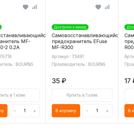
Доступно к заказу
Дос
сстанавливающийся
Самовосстанавливающийся
Сам
анитель MF-
предохранитель EFuse
пре
-2 0.2A
MF-R300
R00
 76718
Артикул : 73491
Арти
итель : BOURNS
Производитель : BOURNS
Про
35 ₽
17 
пить в 1 клик
Купить в 1 клик
-
+
-
+
ну
В корзину
В 