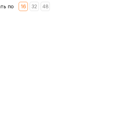
ть по
16
32
48