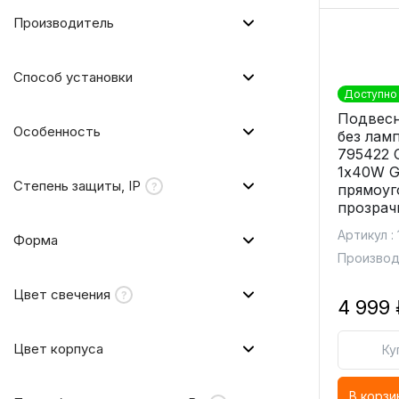
Производитель
Способ установки
Доступно 
Подвесн
Особенность
без ламп
795422 
1х40W 
Степень защиты, IP
прямоуг
прозрач
Артикул : 
Форма
Производи
Цвет свечения
4 999 
Цвет корпуса
Ку
В корзи