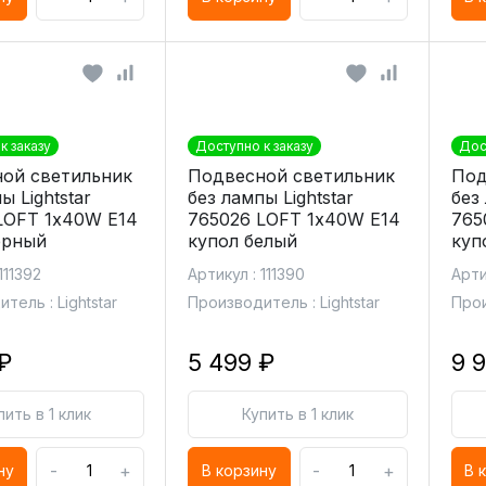
к заказу
Доступно к заказу
Дос
ой светильник
Подвесной светильник
Под
ы Lightstar
без лампы Lightstar
без 
LOFT 1х40W E14
765026 LOFT 1х40W E14
765
ерный
купол белый
куп
111392
Артикул : 111390
Арти
тель : Lightstar
Производитель : Lightstar
Прои
₽
5 499 ₽
9 
пить в 1 клик
Купить в 1 клик
-
+
-
+
ну
В корзину
В 