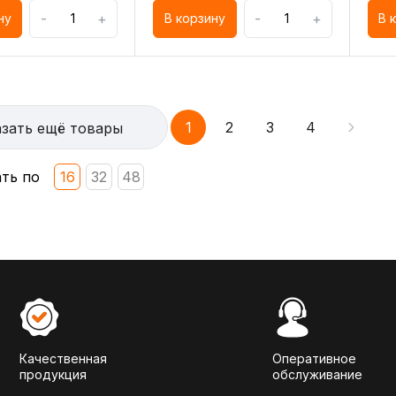
-
+
-
+
ну
В корзину
В 
1
2
3
4
зать ещё товары
ть по
16
32
48
Качественная
Оперативное
продукция
обслуживание