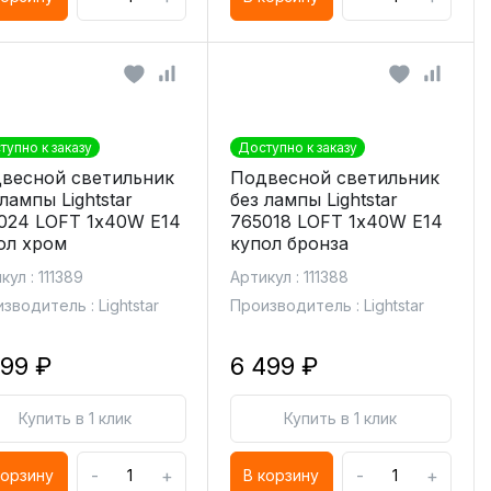
тупно к заказу
Доступно к заказу
весной светильник
Подвесной светильник
лампы Lightstar
без лампы Lightstar
024 LOFT 1х40W E14
765018 LOFT 1х40W E14
ол хром
купол бронза
кул : 111389
Артикул : 111388
зводитель : Lightstar
Производитель : Lightstar
999 ₽
6 499 ₽
Купить в 1 клик
Купить в 1 клик
-
+
-
+
корзину
В корзину