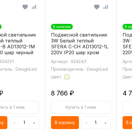
В наличии
В н
ой светильник
Подвесной светильник
Под
й теплый
3W Белый теплый
3W 
-B AD13012-1M
SFERA C-CH AD13012-1L
SFE
20 шар черный
220V IP20 шар хром
220
93421/1
Артикул : 93424/1
Арти
итель : DesignLed
Производитель : DesignLed
Прои
Цвет:
Цвет
₽
8 766 ₽
4 
пить в 1 клик
Купить в 1 клик
-
+
-
+
ну
В корзину
В 