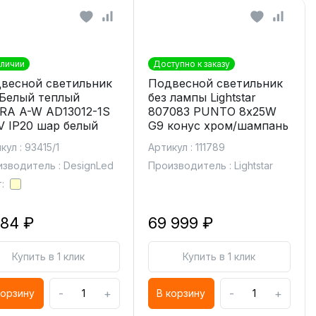
аличии
Доступно к заказу
весной светильник
Подвесной светильник
Белый теплый
без лампы Lightstar
RA A-W AD13012-1S
807083 PUNTO 8х25W
V IP20 шар белый
G9 конус хром/шампань
кул : 93415/1
Артикул : 111789
зводитель : DesignLed
Производитель : Lightstar
:
784 ₽
69 999 ₽
Купить в 1 клик
Купить в 1 клик
-
+
-
+
корзину
В корзину