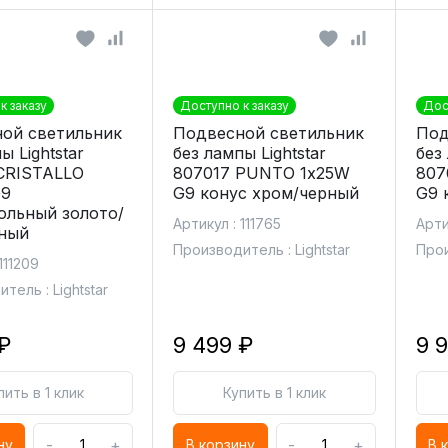
к заказу
Доступно к заказу
Дос
ой светильник
Подвесной светильник
Под
ы Lightstar
без лампы Lightstar
без 
CRISTALLO
807017 PUNTO 1х25W
807
G9
G9 конус хром/черный
G9 
ольный золото/
Артикул : 111765
Арти
ный
Производитель : Lightstar
Прои
111209
тель : Lightstar
₽
9 499 ₽
9 
пить в 1 клик
Купить в 1 клик
-
+
-
+
ну
В корзину
В 