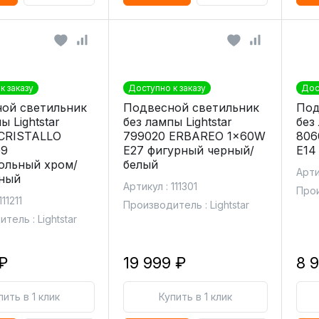
к заказу
Доступно к заказу
Дос
ой светильник
Подвесной светильник
Под
ы Lightstar
без лампы Lightstar
без 
CRISTALLO
799020 ERBAREO 1x60W
806
G9
E27 фигурный черный/
E14
ольный хром/
белый
Арти
ный
Артикул : 111301
Прои
11211
Производитель : Lightstar
тель : Lightstar
₽
19 999 ₽
8 
пить в 1 клик
Купить в 1 клик