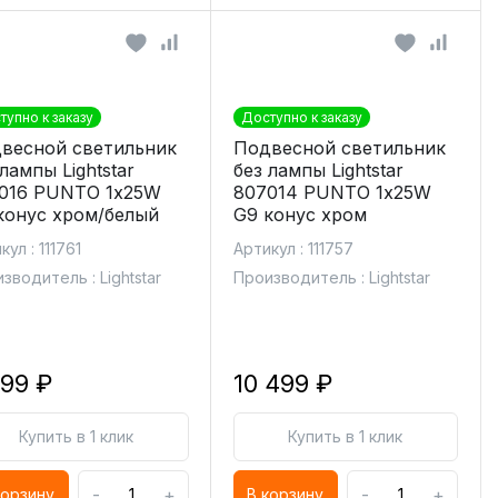
тупно к заказу
Доступно к заказу
весной светильник
Подвесной светильник
лампы Lightstar
без лампы Lightstar
016 PUNTO 1х25W
807014 PUNTO 1х25W
конус хром/белый
G9 конус хром
кул : 111761
Артикул : 111757
зводитель : Lightstar
Производитель : Lightstar
999 ₽
10 499 ₽
Купить в 1 клик
Купить в 1 клик
-
+
-
+
корзину
В корзину