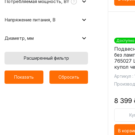
Потребляемая мощность, Вт
Напряжение питания, В
Диаметр, мм
Доступно 
Подвесн
без ламп
Расширенный фильтр
765027 
купол ч
Артикул : 
Показать
Сбросить
Производи
8 399 
Ку
В корзи