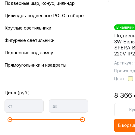
подвесные шар, конус, цилиндр
цилиндры подвесные POLO в сборе
круглые светильники
В наличии
Подвесн
фигурные светильники
3W Белы
SFERA B
подвесные под лампу
220V IP
Артикул : 
прямоугольники и квадраты
Производ
Цвет:
Цена
(руб.)
8 366 
от
до
Ку
В корзи