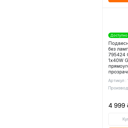
Доступно 
Подвесн
без ламп
795424 
1х40W 
прямоуг
прозрач
Артикул : 1
Производи
4 999 
Ку