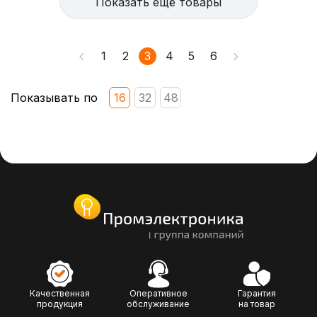
Показать ещё товары
1
2
3
4
5
6
Показывать по
16
32
48
Качественная
Оперативное
Гарантия
продукция
обслуживание
на товар