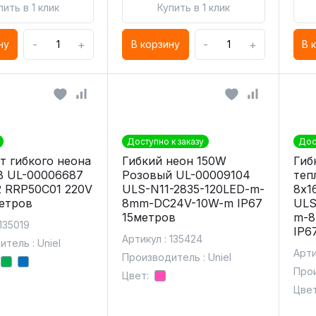
пить в 1 клик
Купить в 1 клик
-
+
-
+
ну
В корзину
В 
Доступно к заказу
Дос
т гибкого неона
Гибкий неон 150W
Гиб
 UL-00006687
Розовый UL-00009104
теп
 RRP50C01 220V
ULS-N11-2835-120LED-m-
8х1
метров
8mm-DC24V-10W-m IP67
ULS
15метров
m-8
 135019
IP6
Артикул : 135424
тель : Uniel
Арти
Производитель : Uniel
Прои
Цвет:
Цвет