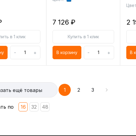
Цвет
₽
7 126 ₽
2 
пить в 1 клик
Купить в 1 клик
-
+
-
+
ну
В корзину
В 
1
2
3
зать ещё товары
ть по
16
32
48