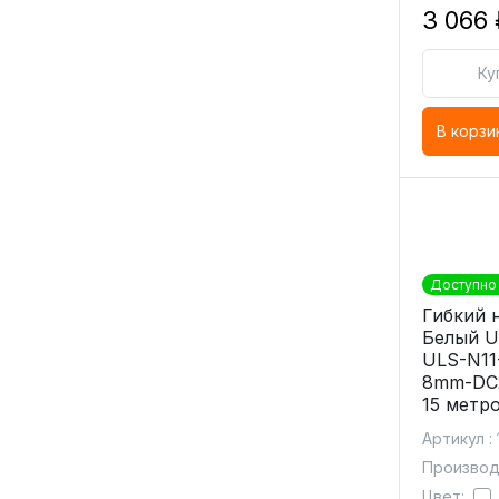
3 066 
Ку
В корзи
Доступно 
Гибкий 
Белый U
ULS-N11
8mm-DC
15 метр
Артикул :
Производи
Цвет: