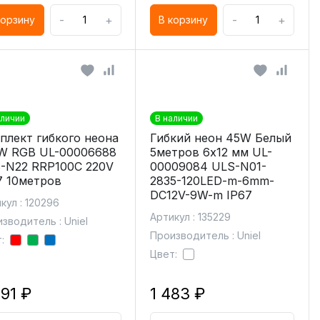
-
+
-
+
корзину
В корзину
аличии
В наличии
плект гибкого неона
Гибкий неон 45W Белый
W RGB UL-00006688
5метров 6х12 мм UL-
-N22 RRP100C 220V
00009084 ULS-N01-
7 10метров
2835-120LED-m-6mm-
DC12V-9W-m IP67
кул : 120296
Артикул : 135229
зводитель : Uniel
Производитель : Uniel
:
Цвет:
591 ₽
1 483 ₽