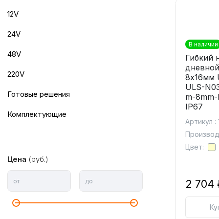
12V
24V
В наличии
48V
Гибкий 
дневной
220V
8х16мм 
ULS-N03
готовые решения
m-8mm-
IP67
комплектующие
Артикул :
Производи
Цвет:
Цена
(руб.)
2 704 
от
до
Ку