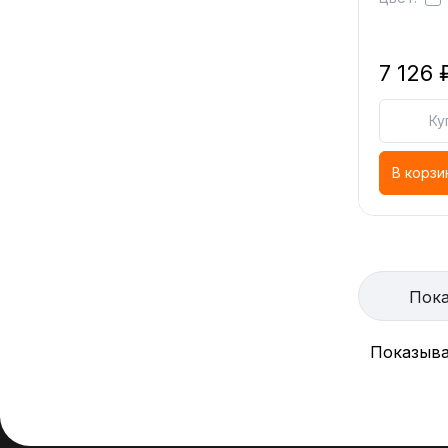
7 126 
Ку
В корзи
Пока
Показыва