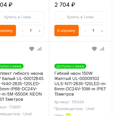
704 ₽
2 704 ₽
Купить в 1 клик
Купить в 1 клик
-
+
-
+
корзину
В корзину
тупно к заказу
Доступно к заказу
плект гибкого неона
Гибкий неон 150W
 Белый UL-00012845
Желтый UL-00009102
-N40-2835-120LED-
ULS-N11-2835-120LED-m-
6mm-IP68-DC24V-
8mm-DC24V-10W-m IP67
-m-5M-6500K NEON
15метров
01 5метров
Артикул : 135434
кул : 174861
Производитель : Uniel
зводитель : Uniel
Цвет: