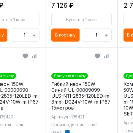
₽
7 126 ₽
2 
пить в 1 клик
Купить в 1 клик
-
+
-
+
ну
В корзину
В 
к заказу
Доступно к заказу
Дос
неон 150W
Гибкий неон 150W
Ком
L-00009098
Синий UL-00009099
50W
-2835-120LED-m-
ULS-N11-2835-120LED-m-
ULS
24V-10W-m IP67
8mm-DC24V-10W-m IP67
m-1
ов
15метров
10W
SET
 135420
Артикул : 135421
Арти
тель : Uniel
Производитель : Uniel
Прои
Цвет: