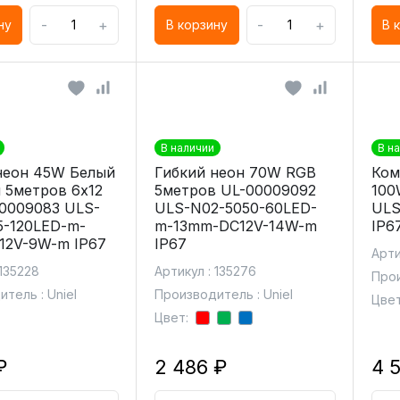
-
+
-
+
ну
В корзину
В 
В наличии
В н
неон 45W Белый
Гибкий неон 70W RGB
Ком
 5метров 6х12
5метров UL-00009092
100
0009083 ULS-
ULS-N02-5050-60LED-
ULS
5-120LED-m-
m-13mm-DC12V-14W-m
IP6
12V-9W-m IP67
IP67
Арти
 135228
Артикул : 135276
Прои
тель : Uniel
Производитель : Uniel
Цвет
Цвет:
₽
2 486 ₽
4 