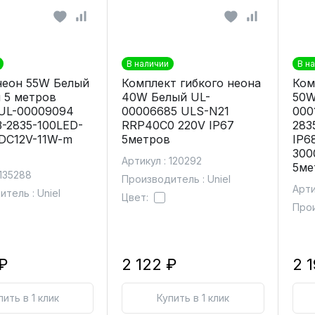
В наличии
В н
неон 55W Белый
Комплект гибкого неона
Ком
 5 метров
40W Белый UL-
50W
UL-00009094
00006685 ULS-N21
000
-2835-100LED-
RRP40C0 220V IP67
283
DC12V-11W-m
5метров
IP6
300
Артикул : 120292
5ме
 135288
Производитель : Uniel
Арти
тель : Uniel
Цвет:
Прои
₽
2 122 ₽
2 
пить в 1 клик
Купить в 1 клик