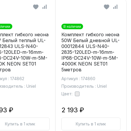
аличии
В наличии
плект гибкого неона
Комплект гибкого неона
 Белый теплый UL-
50W Белый дневной UL-
12843 ULS-N40-
00012844 ULS-N40-
5-120LED-m-16mm-
2835-120LED-m-16mm-
8-DC24V-10W-m-5M-
IP68-DC24V-10W-m-5M-
0K NEON SET01
4000K NEON SET01
тров
5метров
кул : 174862
Артикул : 174860
зводитель : Uniel
Производитель : Uniel
Цвет:
193 ₽
2 193 ₽
Купить в 1 клик
Купить в 1 клик