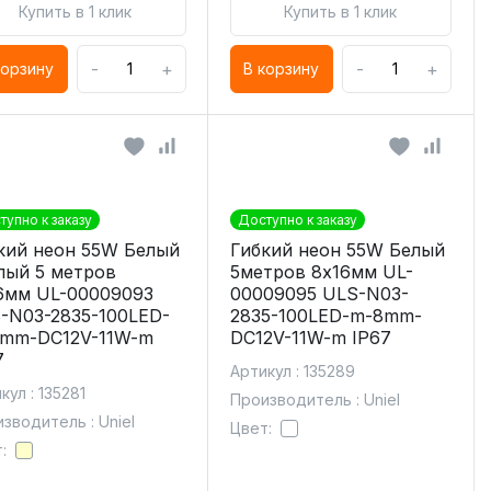
Купить в 1 клик
Купить в 1 клик
-
+
-
+
корзину
В корзину
тупно к заказу
Доступно к заказу
кий неон 55W Белый
Гибкий неон 55W Белый
лый 5 метров
5метров 8х16мм UL-
6мм UL-00009093
00009095 ULS-N03-
-N03-2835-100LED-
2835-100LED-m-8mm-
mm-DC12V-11W-m
DC12V-11W-m IP67
7
Артикул : 135289
кул : 135281
Производитель : Uniel
зводитель : Uniel
Цвет:
: