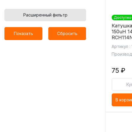
Расширенный фильтр
Доступно 
Катушка
150uH 1
Показать
Сбросить
RCH114N
Артикул :
Производ
75 ₽
Ку
В корзи