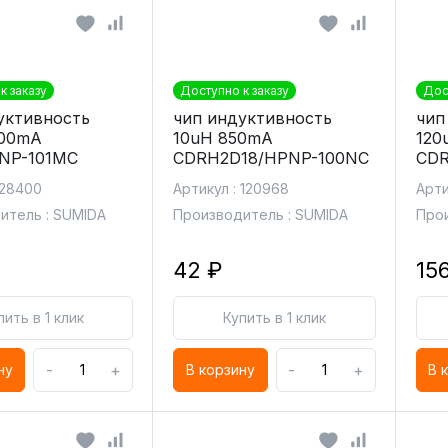
к заказу
Доступно к заказу
Дос
уктивность
чип индуктивность
чип
600mA
10uH 850mA
120
NP-101MC
CDRH2D18/HPNP-100NC
CDR
 28400
Артикул : 120968
Арти
итель : SUMIDA
Производитель : SUMIDA
Прои
42 ₽
15
пить в 1 клик
Купить в 1 клик
-
+
-
+
ну
В корзину
В 