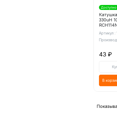
Доступно 
Катушка
330uH 
RCH114N
Артикул : 
Производ
43 ₽
Ку
В корзи
Показыва