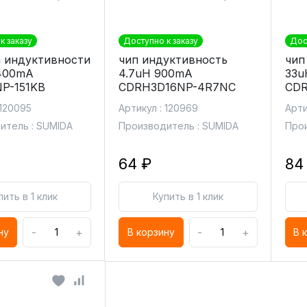
к заказу
Доступно к заказу
Дос
 индуктивности
чип индуктивность
чип
400mA
4.7uH 900mA
33u
P-151KB
CDRH3D16NP-4R7NC
CDR
 120095
Артикул : 120969
Арти
итель : SUMIDA
Производитель : SUMIDA
Прои
64 ₽
84
пить в 1 клик
Купить в 1 клик
-
+
-
+
ну
В корзину
В 