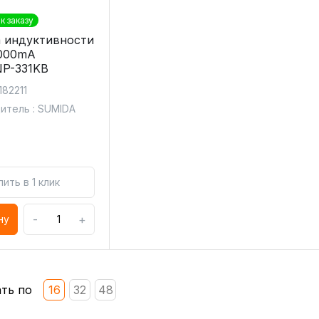
к заказу
 индуктивности
1000mA
P-331KB
182211
итель : SUMIDA
пить в 1 клик
-
+
ну
ть по
16
32
48