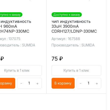
тупно к заказу
Доступно к заказу
 индуктивность
чип индуктивность
H 960mA
33uH 3900mA
H74NP-330MC
CDRH127/LDNP-330MC
кул : 137075
Артикул : 167588
зводитель : SUMIDA
Производитель : SUMIDA
 ₽
75 ₽
Купить в 1 клик
Купить в 1 клик
-
+
-
+
корзину
В корзину