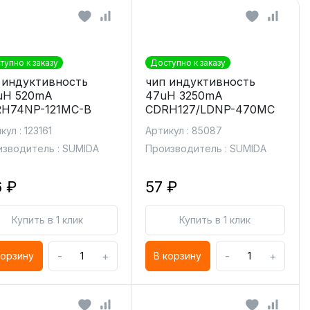
тупно к заказу
Доступно к заказу
 индуктивность
чип индуктивность
uH 520mA
47uH 3250mA
H74NP-121MC-B
CDRH127/LDNP-470MC
кул : 123161
Артикул : 85087
зводитель : SUMIDA
Производитель : SUMIDA
6 ₽
57 ₽
Купить в 1 клик
Купить в 1 клик
-
+
-
+
корзину
В корзину