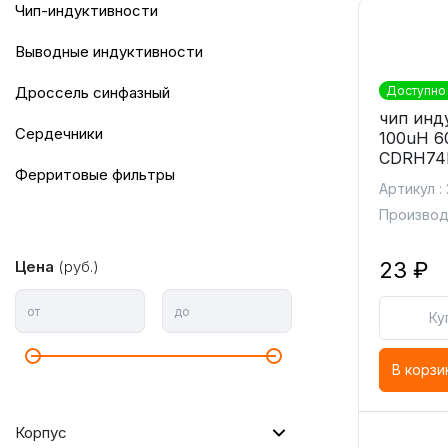
Чип-индуктивности
Выводные индуктивности
Дроссель синфазный
Доступно 
чип инд
Сердечники
100uH 
CDRH74
Ферритовые фильтры
Артикул :
Производ
Цена
(руб.)
23 ₽
от
до
Ку
В корзи
Корпус