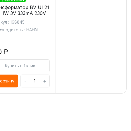
нсформатор BV UI 21
1 1W 3V 333mA 230V
кул : 168845
зводитель : HAHN
0 ₽
Купить в 1 клик
-
+
корзину