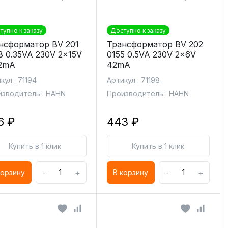
тупно к заказу
Доступно к заказу
нсформатор BV 201
Трансформатор BV 202
8 0.35VA 230V 2x15V
0155 0.5VA 230V 2x6V
2mA
42mA
кул : 71194
Артикул : 71198
зводитель : HAHN
Производитель : HAHN
6 ₽
443 ₽
Купить в 1 клик
Купить в 1 клик
-
+
-
+
корзину
В корзину