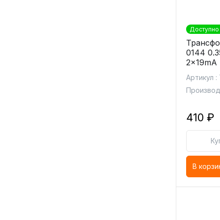
Доступно 
Трансфо
0144 0.
2x19mA
Артикул :
Производ
410 ₽
Ку
В корзи