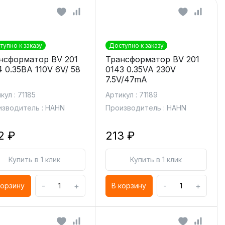
тупно к заказу
Доступно к заказу
нсформатор BV 201
Трансформатор BV 201
4 0.35ВА 110V 6V/ 58
0143 0.35VA 230V
7.5V/47mA
кул : 71185
Артикул : 71189
зводитель : HAHN
Производитель : HAHN
2 ₽
213 ₽
Купить в 1 клик
Купить в 1 клик
-
+
-
+
корзину
В корзину