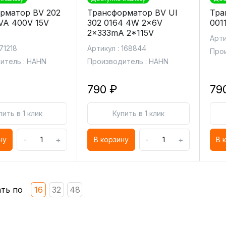
рматор BV 202
Трансформатор BV UI
Тра
5VA 400V 15V
302 0164 4W 2x6V
001
2x333mA 2*115V
Арти
71218
Артикул : 168844
Прои
итель : HAHN
Производитель : HAHN
790 ₽
79
пить в 1 клик
Купить в 1 клик
-
+
-
+
ну
В корзину
В 
ть по
16
32
48