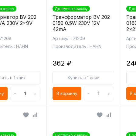
к заказу
Доступно к заказу
Дос
рматор BV 202
Трансформатор BV 202
Тра
5VA 230V 2x9V
0159 0.5W 230V 12V
016
42mA
2x2
 71208
Артикул : 71209
Арти
итель : HAHN
Производитель : HAHN
Прои
362 ₽
24
пить в 1 клик
Купить в 1 клик
-
+
-
+
ну
В корзину
В 
к заказу
Доступно к заказу
Дос