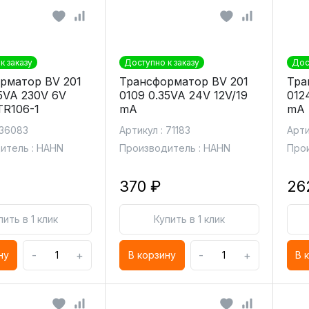
к заказу
Доступно к заказу
Дос
рматор BV 201
Трансформатор BV 201
Тра
35VA 230V 6V
0109 0.35VA 24V 12V/19
012
R106-1
mA
mA
 36083
Артикул : 71183
Арти
итель : HAHN
Производитель : HAHN
Прои
370 ₽
26
пить в 1 клик
Купить в 1 клик
-
+
-
+
ну
В корзину
В 