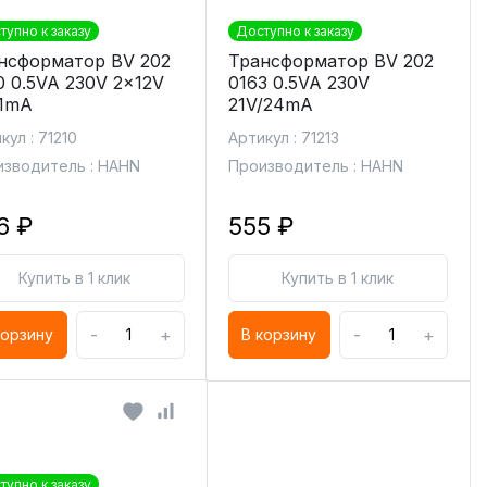
тупно к заказу
Доступно к заказу
нсформатор BV 202
Трансформатор BV 202
0 0.5VA 230V 2x12V
0163 0.5VA 230V
1mA
21V/24mA
кул : 71210
Артикул : 71213
зводитель : HAHN
Производитель : HAHN
6 ₽
555 ₽
Купить в 1 клик
Купить в 1 клик
-
+
-
+
корзину
В корзину
тупно к заказу