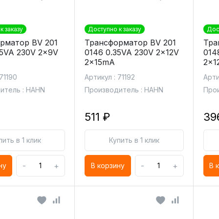
к заказу
Доступно к заказу
Дос
рматор BV 201
Трансформатор BV 201
Тра
35VA 230V 2x9V
0146 0.35VA 230V 2x12V
014
2x15mA
2x1
 71190
Артикул : 71192
Арти
итель : HAHN
Производитель : HAHN
Прои
511 ₽
39
пить в 1 клик
Купить в 1 клик
-
+
-
+
ну
В корзину
В 