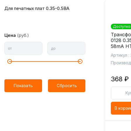
для печатных плат 0.35-0.5ВА
Доступно 
Трансфо
Цена
(руб.)
0128 0.
58mA HT
от
до
Артикул :
Производ
368 ₽
Показать
Сбросить
Ку
В корзи