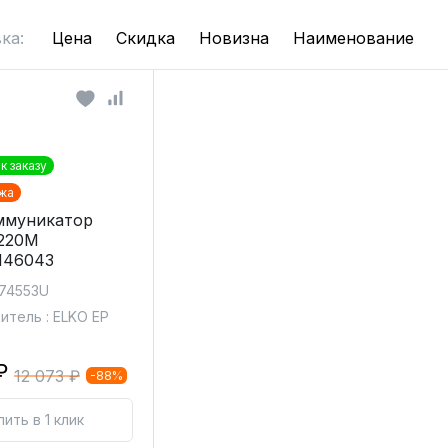
ка:
Цена
Скидка
Новизна
Наименование
к заказу
жа
ммуникатор
220M
146043
 74553U
итель : ELKO EP
₽
12 073 ₽
-88%
пить в 1 клик