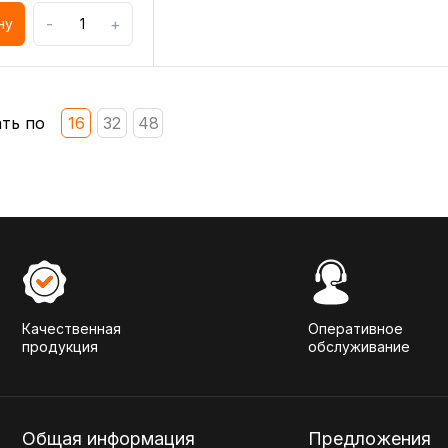
-
+
ну
ть по
16
32
48
Качественная
Оперативное
продукция
обслуживание
Общая информация
Предложения