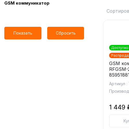
GSM коммуникатор
Сортиров
Показать
Сбросить
Доступно 
Распрода
GSM ко
RFGSM-
8595188
Артикул :
Производ
1 449 
Ку