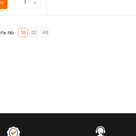
-
+
ну
ть по
16
32
48