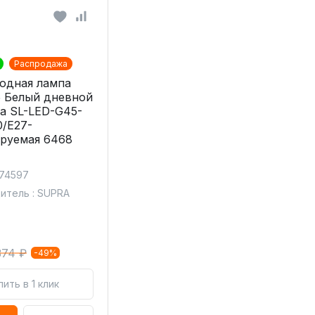
Распродажа
одная лампа
 Белый дневной
a SL-LED-G45-
/E27-
руемая 6468
 74597
итель : SUPRA
374 ₽
-49%
пить в 1 клик