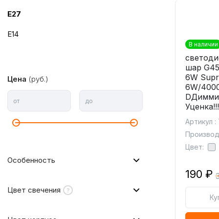
E27
E14
В наличии
светоди
шар G45
6W Supr
Цена
(руб.)
6W/4000
DДимми
от
до
Уценка!!!
Артикул :
Производ
Цвет:
Особенность
190 ₽
Цвет свечения
Ку