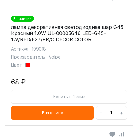
В наличии
лампа декоративная светодиодная шар G45
Красный 1.0W UL-00005646 LED-G45-
1W/RED/E27/FR/С DECOR COLOR
Артикул : 109018
Производитель : Volpe
Цвет:
68 ₽
Купить в 1 клик
-
+
В корзину