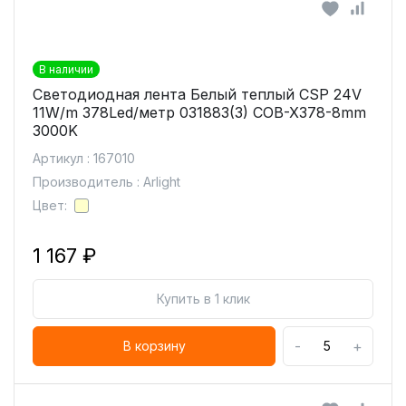
В наличии
Светодиодная лента Белый теплый CSP 24V
11W/m 378Led/метр 031883(3) COB-X378-8mm
3000K
Артикул : 167010
Производитель : Arlight
Цвет:
1 167 ₽
Купить в 1 клик
-
+
В корзину