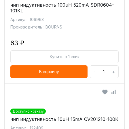
чип индуктивность 100uH 520mA SDR0604-
101KL
Артикул : 106963
Производитель : BOURNS
63 ₽
Купить в 1 клик
-
+
В корзину
Доступно к заказу
чип индуктивность 10uH 15mA CV201210-100K
Артикул : 122409