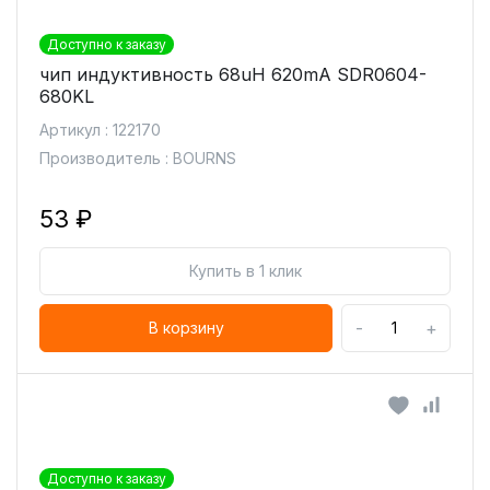
Доступно к заказу
чип индуктивность 68uH 620mA SDR0604-
680KL
Артикул : 122170
Производитель : BOURNS
53 ₽
Купить в 1 клик
-
+
В корзину
Доступно к заказу