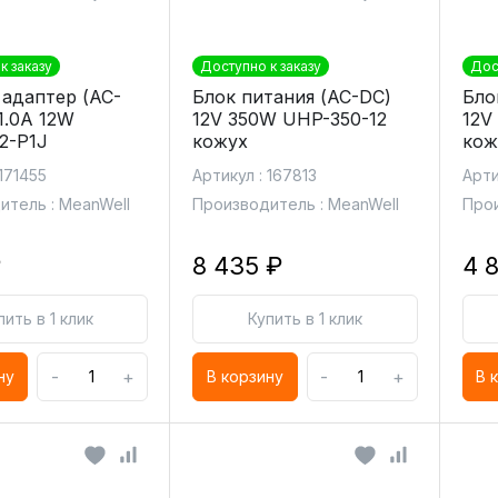
к заказу
Доступно к заказу
Дос
 адаптер (AC-
Блок питания (AC-DC)
Бло
1.0A 12W
12V 350W UHP-350-12
12V
2-P1J
кожух
кож
 171455
Артикул : 167813
Арти
итель : MeanWell
Производитель : MeanWell
Прои
₽
8 435 ₽
4 
пить в 1 клик
Купить в 1 клик
-
+
-
+
ну
В корзину
В 