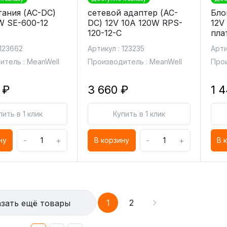
тания (AC-DC)
сетевой адаптер (AC-
Бло
W SE-600-12
DC) 12V 10A 120W RPS-
12V
120-12-C
пла
 123662
Артикул : 123235
Арти
итель : MeanWell
Производитель : MeanWell
Прои
 ₽
3 660 ₽
1 
пить в 1 клик
Купить в 1 клик
-
+
-
+
ну
В корзину
В 
1
2
зать ещё товары