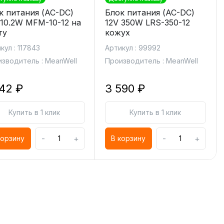
к питания (AC-DC)
Блок питания (AC-DC)
 10.2W MFM-10-12 на
12V 350W LRS-350-12
ту
кожух
кул : 117843
Артикул : 99992
зводитель : MeanWell
Производитель : MeanWell
442 ₽
3 590 ₽
Купить в 1 клик
Купить в 1 клик
-
+
-
+
корзину
В корзину