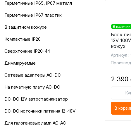
герметичные IP65, IP67 металл
герметичные IP67 пластик
в защитном кожухе
В наличии
Блок пи
компактные IP20
12V 100
кожух
сверхтонкие IP20-44
Артикул :
диммируемые
Производ
сетевые адаптеры AC-DC
2 390
на печатную плату AC-DC
Ку
DC-DC 12V автостабилизатор
В корзи
DC-DC источники питания 12-48V
для галогеновых ламп AC-AC