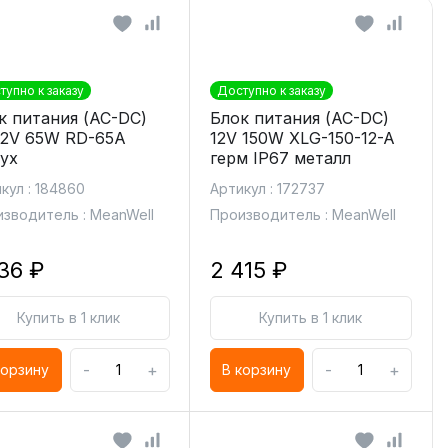
тупно к заказу
Доступно к заказу
к питания (AC-DC)
Блок питания (AC-DC)
12V 65W RD-65A
12V 150W XLG-150-12-A
ух
герм IP67 металл
кул : 184860
Артикул : 172737
зводитель : MeanWell
Производитель : MeanWell
836 ₽
2 415 ₽
Купить в 1 клик
Купить в 1 клик
-
+
-
+
корзину
В корзину