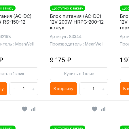
к заказу
Доступно к заказу
Дос
тания (AC-DC)
Блок питания (AC-DC)
Бло
W RS-150-12
12V 200W HRPG-200-12
12V
кожух
гер
 62168
Артикул : 83344
Арти
итель : MeanWell
Производитель : MeanWell
Прои
₽
9 175 ₽
1 9
пить в 1 клик
Купить в 1 клик
-
+
-
+
ну
В корзину
В 
к заказу
Доступно к заказу
Дос