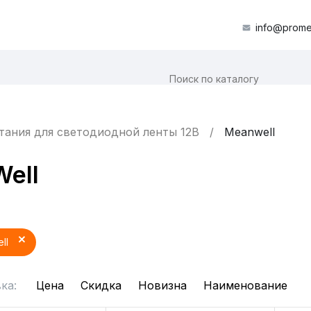
info@prome
тания для светодиодной ленты 12В
Meanwell
ell
ll
ка:
Цена
Скидка
Новизна
Наименование