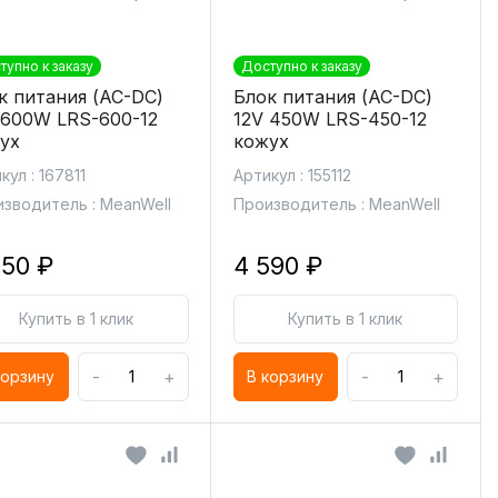
тупно к заказу
Доступно к заказу
к питания (AC-DC)
Блок питания (AC-DC)
 600W LRS-600-12
12V 450W LRS-450-12
ух
кожух
кул : 167811
Артикул : 155112
зводитель : MeanWell
Производитель : MeanWell
850 ₽
4 590 ₽
Купить в 1 клик
Купить в 1 клик
-
+
-
+
корзину
В корзину