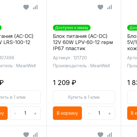
Доступно к заказу
Дос
тания (AC-DC)
Блок питания (AC-DC)
Бло
W LRS-100-12
12V 60W LPV-60-12 герм
5V/
IP67 пластик
кож
 107496
Артикул : 121720
Арти
итель : MeanWell
Производитель : MeanWell
Прои
 ₽
1 209 ₽
1 
пить в 1 клик
Купить в 1 клик
-
+
-
+
ну
В корзину
В 