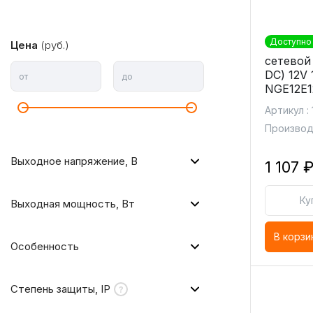
Доступно 
Цена
(руб.)
сетевой
DC) 12V 
от
до
NGE12E1
Артикул :
Производ
Выходное напряжение, В
1 107 
Ку
Выходная мощность, Вт
В корзи
Особенность
Степень защиты, IP