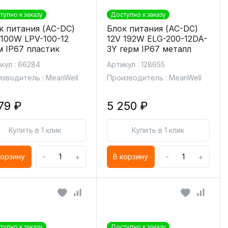
тупно к заказу
Доступно к заказу
к питания (AC-DC)
Блок питания (AC-DC)
 100W LPV-100-12
12V 192W ELG-200-12DA-
м IP67 пластик
3Y герм IP67 металл
кул : 66284
Артикул : 128655
зводитель : MeanWell
Производитель : MeanWell
79 ₽
5 250 ₽
Купить в 1 клик
Купить в 1 клик
-
+
-
+
корзину
В корзину
тупно к заказу
Доступно к заказу