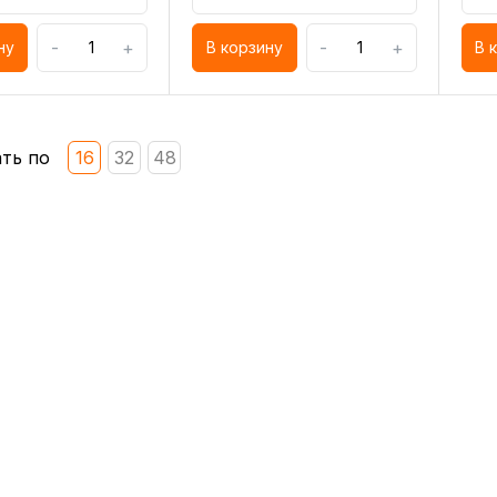
-
+
-
+
ну
В корзину
В 
ть по
16
32
48