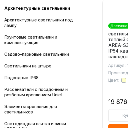
архитектурные светильники
архитектурные светильники под
лампу
Доступно 
светиль
грунтовые светильники и
теплый 
комплектующие
AREA-S3
IP54 кв
садово-парковые светильники
накладн
Артикул :
светильники на штыре
Производи
подводные IP68
Цвет:
рассеиватели с посадочным и
резбовым креплением Uniel
19 876
элементы крепления для
светильников
Ку
светодиодная плитка и линии