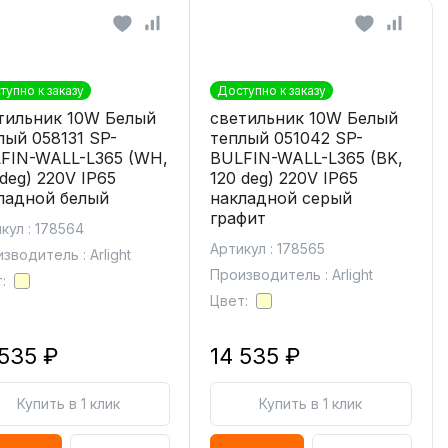
тупно к заказу
Доступно к заказу
тильник 10W Белый
светильник 10W Белый
лый 058131 SP-
теплый 051042 SP-
FIN-WALL-L365 (WH,
BULFIN-WALL-L365 (BK,
 deg) 220V IP65
120 deg) 220V IP65
ладной белый
накладной серый
графит
кул : 178564
Артикул : 178565
зводитель : Arlight
Производитель : Arlight
:
Цвет:
 535 ₽
14 535 ₽
Купить в 1 клик
Купить в 1 клик