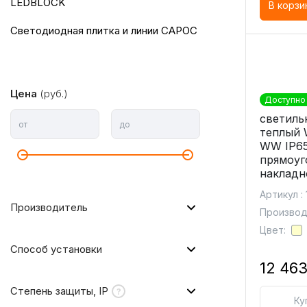
LEDBLOCK
В корзи
светодиодная плитка и линии САРОС
Цена
(руб.)
Доступно 
светиль
от
до
теплый 
WW IP6
прямоуг
накладн
Артикул :
Производитель
Производ
Цвет:
Способ установки
12 463
Степень защиты, IP
Ку