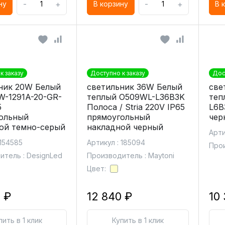
-
+
-
+
ну
В корзину
В 
к заказу
Доступно к заказу
Дос
ник 20W Белый
светильник 36W Белый
све
W-1291A-20-GR-
теплый O509WL-L36B3K
теп
5
Полоса / Stria 220V IP65
L6B
ольный
прямоугольный
чер
ой темно-серый
накладной черный
Арти
 154585
Артикул : 185094
Прои
итель : DesignLed
Производитель : Maytoni
Цвет:
 ₽
12 840 ₽
10
пить в 1 клик
Купить в 1 клик