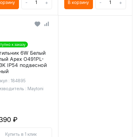
-
+
-
+
корзину
В корзину
тупно к заказу
тильник 6W Белый
лый Apex O491PL-
3K IP54 подвесной
ный
кул : 184895
зводитель : Maytoni
 390 ₽
Купить в 1 клик