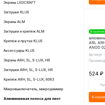
экраны LEDCRAFT
заглушки KLUS
экраны ALM
заглушки и крепёж ALM
В наличии
алюмини
крепёж и прутки KLUS
ARL AR
ANOD 0
аксессуары KLUS
Артикул :
экраны ARH, SL, S-LUX, HR
Производи
заглушки ARH, SL, S-LUX, HR
524 ₽
крепёж ARH, SL, S-LUX, 6063
Ку
микровыключатель, микродиммер
В корзи
алюминиевая полоса для лент