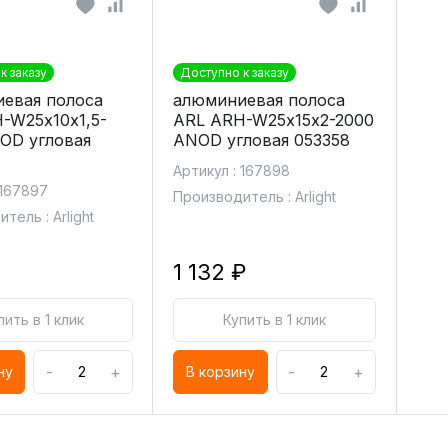
к заказу
Доступно к заказу
евая полоса
алюминиевая полоса
-W25х10х1,5-
ARL ARH-W25х15х2-2000
OD угловая
ANOD угловая 053358
Артикул : 167898
 167897
Производитель : Arlight
тель : Arlight
1 132 ₽
пить в 1 клик
Купить в 1 клик
-
+
-
+
ну
В корзину