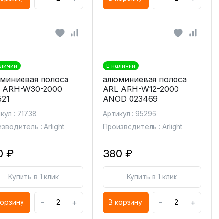
аличии
В наличии
миниевая полоса
алюминиевая полоса
 ARH-W30-2000
ARL ARH-W12-2000
521
ANOD 023469
кул : 71738
Артикул : 95296
зводитель : Arlight
Производитель : Arlight
0 ₽
380 ₽
Купить в 1 клик
Купить в 1 клик
-
+
-
+
корзину
В корзину