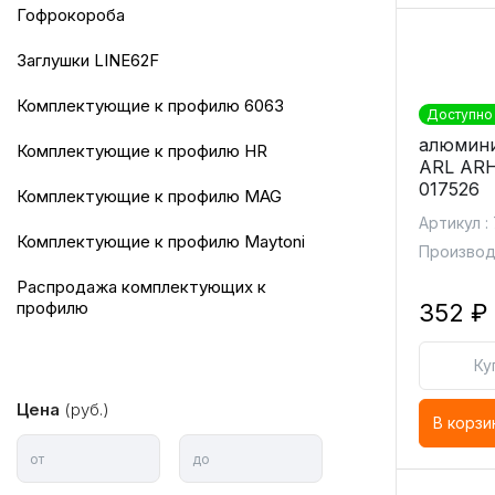
Гофрокороба
Заглушки LINE62F
комплектующие к профилю 6063
Доступно 
алюмини
комплектующие к профилю HR
ARL AR
017526
комплектующие к профилю MAG
Артикул :
комплектующие к профилю Maytoni
Производи
Распродажа комплектующих к
профилю
352 ₽
Ку
Цена
(руб.)
В корзи
от
до