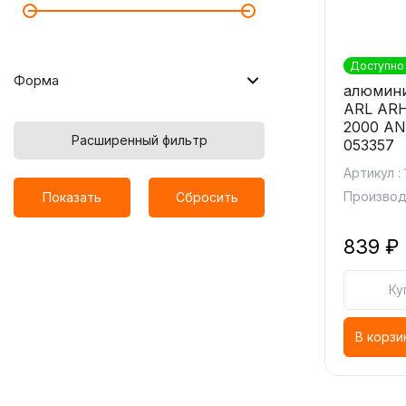
Доступно 
Форма
алюмини
ARL ARH
2000 AN
Расширенный фильтр
053357
Артикул :
Производи
Показать
Сбросить
839 ₽
Ку
В корзи