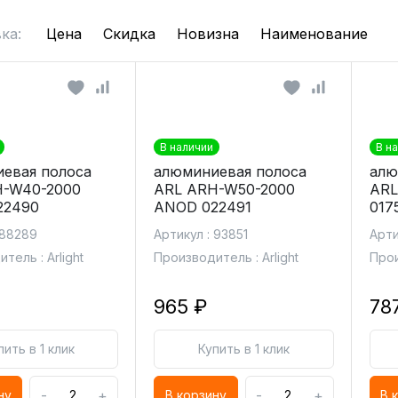
ка:
Цена
Скидка
Новизна
Наименование
В наличии
В н
евая полоса
алюминиевая полоса
алю
H-W40-2000
ARL ARH-W50-2000
ARL
22490
ANOD 022491
017
 88289
Артикул : 93851
Арти
тель : Arlight
Производитель : Arlight
Прои
965 ₽
78
пить в 1 клик
Купить в 1 клик
-
+
-
+
ну
В корзину
В 