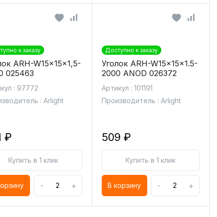
тупно к заказу
Доступно к заказу
лок ARH-W15x15x1,5-
Уголок ARH-W15x15x1.5-
0 025463
2000 ANOD 026372
кул : 97772
Артикул : 101191
зводитель : Arlight
Производитель : Arlight
1 ₽
509 ₽
Купить в 1 клик
Купить в 1 клик
-
+
-
+
корзину
В корзину