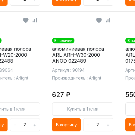
В наличии
В н
евая полоса
алюминиевая полоса
алю
H-W20-2000
ARL ARH-W30-2000
ARL
22488
ANOD 022489
017
 89064
Артикул : 90194
Арти
тель : Arlight
Производитель : Arlight
Прои
627 ₽
55
пить в 1 клик
Купить в 1 клик
-
+
-
+
ну
В корзину
В 