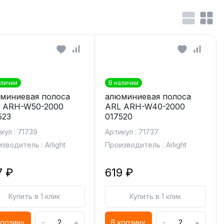
аличии
В наличии
миниевая полоса
алюминиевая полоса
 ARH-W50-2000
ARL ARH-W40-2000
523
017520
кул : 71739
Артикул : 71737
зводитель : Arlight
Производитель : Arlight
7 ₽
619 ₽
Купить в 1 клик
Купить в 1 клик
-
+
-
+
корзину
В корзину