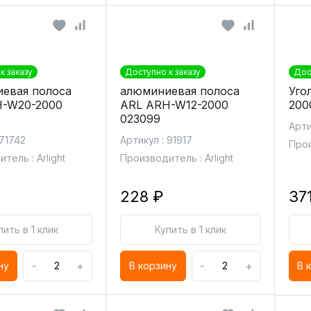
к заказу
Доступно к заказу
Дос
евая полоса
алюминиевая полоса
Уго
H-W20-2000
ARL ARH-W12-2000
200
023099
Арти
 71742
Артикул : 91917
Прои
тель : Arlight
Производитель : Arlight
228 ₽
37
пить в 1 клик
Купить в 1 клик
-
+
-
+
ну
В корзину
В 