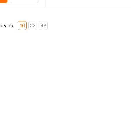
ть по
16
32
48