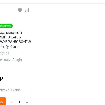
к заказу
иод мощный
лый 018438
0W-EPA-5060-PW
) н/у 4шт
 97425
тель : Arlight
 ₽
пить в 1 клик
-
+
ну