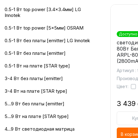
0.5-1 Вт top power [3.4x3.4мм] LG
Innotek
0.5-1 Вт top power [5x5мм] OSRAM
Доступно 
0.5-1 Вт без платы [emitter] LG Innotek
светод
80Вт Бе
0.5-1 Вт без платы [emitter]
ARPL-8
(2800mA
0.5-1 Вт на плате [STAR type]
Артикул :
3-4 Вт без платы [emitter]
Производи
Цвет:
3-4 Вт на плате [STAR type]
3 439
5...9 Вт без платы [emitter]
5...9 Вт на плате [STAR type]
Ку
4...9 Вт светодиодная матрица
В корзи