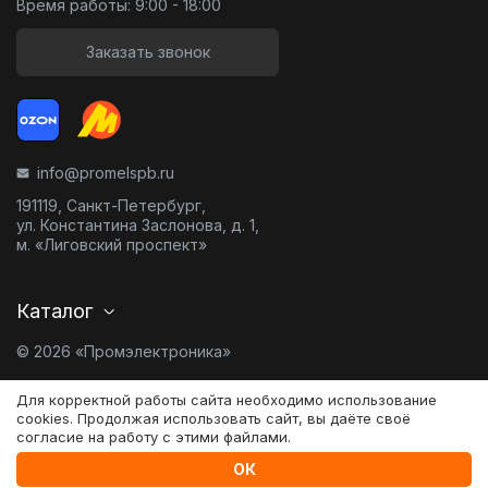
Время работы: 9:00 - 18:00
Заказать звонок
info@promelspb.ru
191119, Санкт-Петербург,
ул. Константина Заслонова, д. 1,
м. «Лиговский проспект»
Каталог
© 2026 «Промэлектроника»
Карта сайта
Для корректной работы сайта необходимо использование
cookies. Продолжая использовать сайт, вы даёте своё
согласие на работу с этими файлами.
Разработано в
0
ОК
Сравнение
Главная
Избранное
Корзина