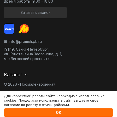
Время работы: 9:00 - 18:00
Заказать звонок
info@promelspb.ru
191119, Санкт-Петербург,
ул. Константина Заслонова, д. 1,
м. «Лиговский проспект»
Каталог
© 2026 «Промэлектроника»
Карта сайта
Для корректной работы сайта необходимо использование
cookies. Продолжая использовать сайт, вы даёте своё
согласие на работу с этими файлами.
Разработано в
0
ОК
Сравнение
Главная
Избранное
Корзина